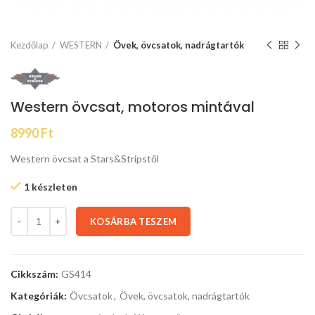
Kezdőlap
WESTERN
Övek, övcsatok, nadrágtartók
Western övcsat, motoros mintával
8990
Ft
Western övcsat a Stars&Stripstől
1 készleten
KOSÁRBA TESZEM
Cikkszám:
GS414
Kategóriák:
Övcsatok
,
Övek, övcsatok, nadrágtartók