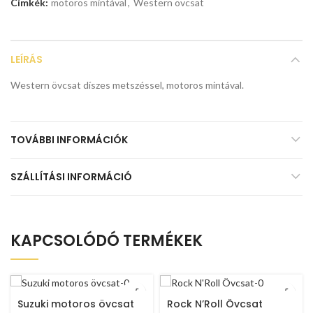
Címkék:
motoros mintával
,
Western övcsat
LEÍRÁS
Western övcsat díszes metszéssel, motoros mintával.
TOVÁBBI INFORMÁCIÓK
SZÁLLÍTÁSI INFORMÁCIÓ
KAPCSOLÓDÓ TERMÉKEK
Suzuki motoros övcsat
Rock N’Roll Övcsat