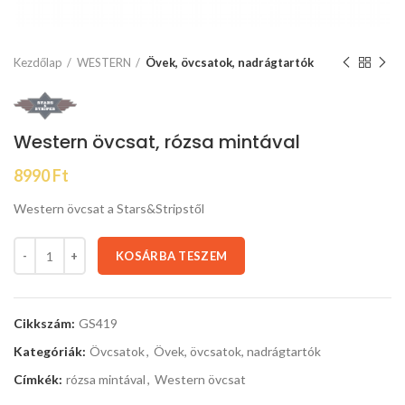
Kezdőlap
WESTERN
Övek, övcsatok, nadrágtartók
Western övcsat, rózsa mintával
8990
Ft
Western övcsat a Stars&Stripstől
KOSÁRBA TESZEM
Cikkszám:
GS419
Kategóriák:
Övcsatok
,
Övek, övcsatok, nadrágtartók
Címkék:
rózsa mintával
,
Western övcsat