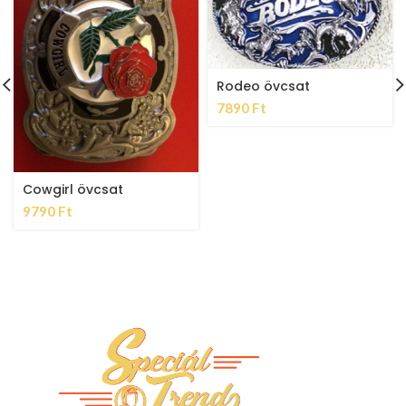
Rodeo övcsat
7890
Ft
Cowgirl övcsat
9790
Ft