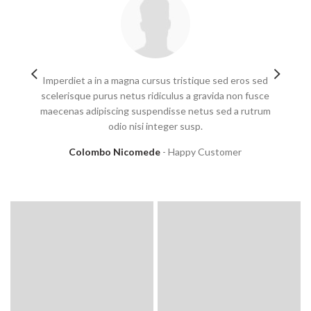
Imperdiet a in a magna cursus tristique sed eros sed
Fring
scelerisque purus netus ridiculus a gravida non fusce
diam
maecenas adipiscing suspendisse netus sed a rutrum
odio nisi integer susp.
Colombo Nicomede
Happy Customer