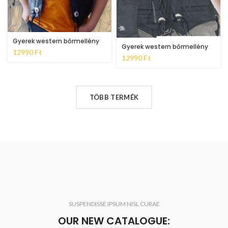
Gyerek western bőrmellény
Gyerek western bőrmellény
12990
Ft
12990
Ft
TÖBB TERMÉK
SUSPENDISSE IPSUM NISL CURAE
OUR NEW CATALOGUE: