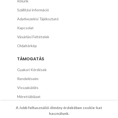
Rólunk
Szállítási információ
Adatkezelési Tájékoztató
Kapcsolat
Vásárlási Feltételek
Oldaltérkép
TÁMOGATÁS
Gyakori Kérdések
Rendeléseim
Visszaküldés
Mérettáblázat
A Jobb felhasználói élmény érdekében cookie-kat
használunk.
Copyright © 2021 SpeciálTrend.eu