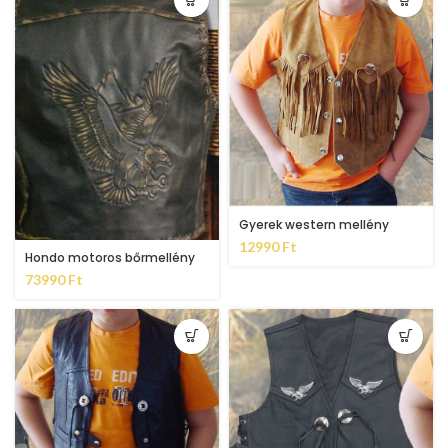
Gyerek western mellény
12990
Ft
Hondo motoros bőrmellény
73990
Ft