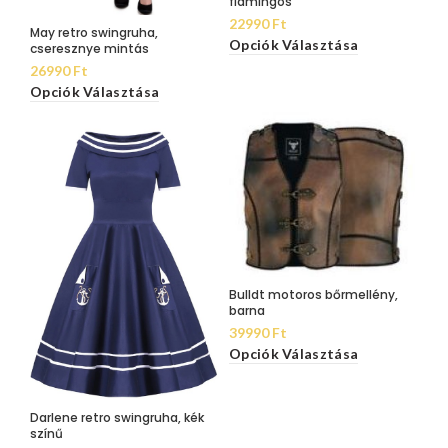
flamingós
22990
Ft
May retro swingruha,
Opciók Választása
cseresznye mintás
26990
Ft
Opciók Választása
Bulldt motoros bőrmellény,
barna
39990
Ft
Opciók Választása
Darlene retro swingruha, kék
színű