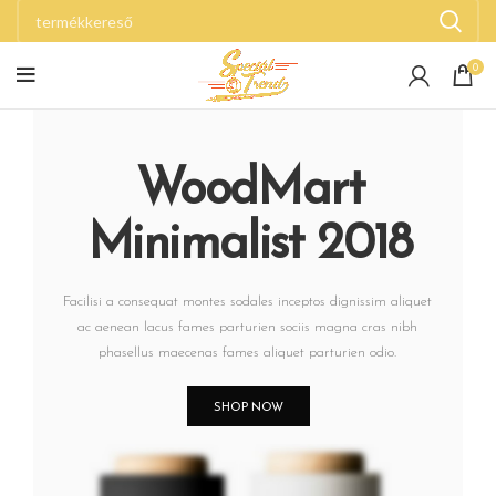
0
WoodMart
Minimalist 2018
Facilisi a consequat montes sodales inceptos dignissim aliquet
ac aenean lacus fames parturien sociis magna cras nibh
phasellus maecenas fames aliquet parturien odio.
SHOP NOW