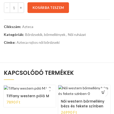
KOSÁRBA TESZEM
Cikkszám:
Azteca
Kategóriák:
Bőrdzsekik, bőrmellények
,
Női ruházat
Címke:
Azteca rojtos női bőrdzseki
KAPCSOLÓDÓ TERMÉKEK
Tiffany western póló M
Női western bőrmellény
7890
Ft
bézs és fekete színben
26990
Ft