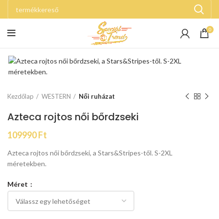
0
Kezdőlap
WESTERN
Női ruházat
Azteca rojtos női bőrdzseki
109990
Ft
Azteca rojtos női bőrdzseki, a Stars&Stripes-től. S-2XL
méretekben.
Méret