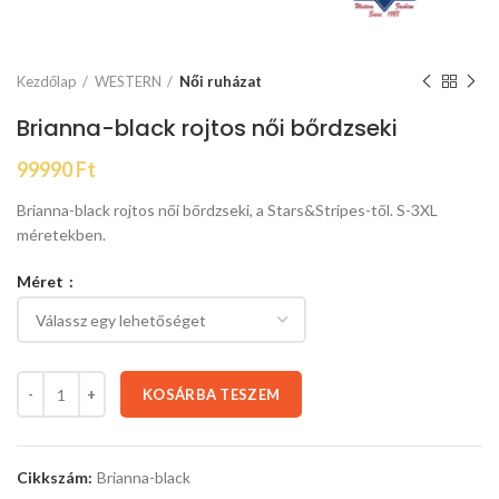
Kezdőlap
WESTERN
Női ruházat
Brianna-black rojtos női bőrdzseki
99990
Ft
Brianna-black rojtos női bőrdzseki, a Stars&Stripes-től. S-3XL
méretekben.
Méret
KOSÁRBA TESZEM
Cikkszám:
Brianna-black