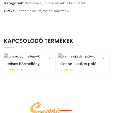
Kategóriák:
Bőrdzsekik, bőrmellények
,
Női ruházat
Címke:
Brianna-black rojtos női bőrdzseki
KAPCSOLÓDÓ TERMÉKEK
Unisex bőrmellény
Sienna ujjatlan póló
39990
Ft
7590
Ft