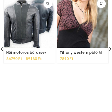
Női motoros bőrdzseki
Tiffany western póló M
86790
Ft
–
89180
Ft
7890
Ft