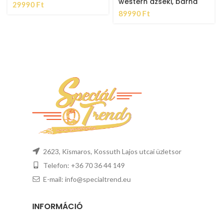
western dzseki, barna
29990
Ft
89990
Ft
2623, Kismaros, Kossuth Lajos utcai üzletsor
Telefon: +36 70 36 44 149
E-mail: info@specialtrend.eu
INFORMÁCIÓ