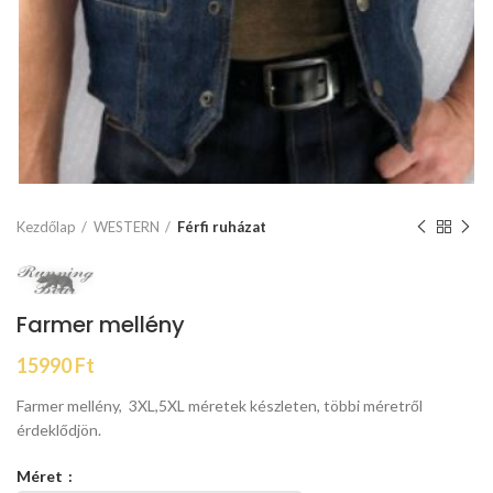
Kezdőlap
WESTERN
Férfi ruházat
Farmer mellény
15990
Ft
Farmer mellény, 3XL,5XL méretek készleten, többi méretről
érdeklődjön.
Méret