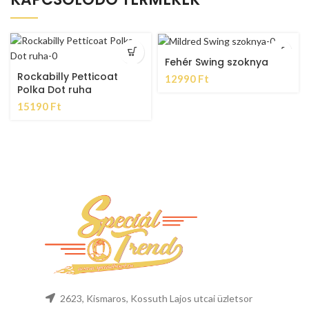
Fehér Swing szoknya
Rockabilly Petticoat
12990
Ft
Polka Dot ruha
15190
Ft
2623, Kismaros, Kossuth Lajos utcai üzletsor