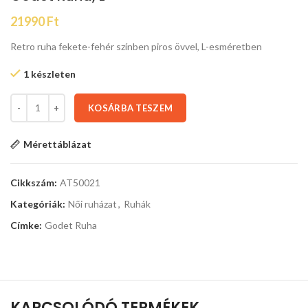
21990
Ft
Retro ruha fekete-fehér színben piros övvel, L-esméretben
1 készleten
KOSÁRBA TESZEM
Mérettáblázat
Cikkszám:
AT50021
Kategóriák:
Női ruházat
,
Ruhák
Címke:
Godet Ruha
KAPCSOLÓDÓ TERMÉKEK