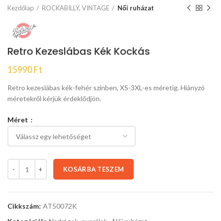
Kezdőlap
ROCKABILLY, VINTAGE
Női ruházat
Retro Kezeslábas Kék Kockás
15990
Ft
Retro kezeslábas kék-fehér színben, XS-3XL-es méretig. Hiányzó
méretekről kérjük érdeklődjön.
Méret
KOSÁRBA TESZEM
Cikkszám:
AT50072K