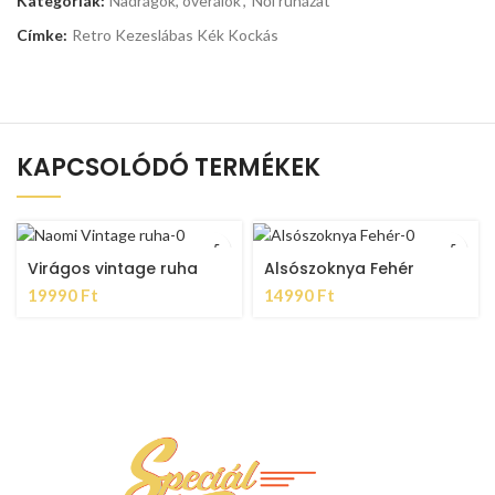
Kategóriák:
Nadrágok, overálok
,
Női ruházat
Címke:
Retro Kezeslábas Kék Kockás
KAPCSOLÓDÓ TERMÉKEK
Virágos vintage ruha
Alsószoknya Fehér
19990
Ft
14990
Ft