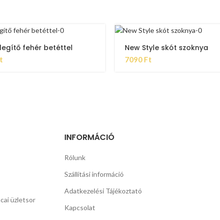
egítő fehér betéttel
New Style skót szoknya
t
7090
Ft
INFORMÁCIÓ
Rólunk
Szállítási információ
Adatkezelési Tájékoztató
cai üzletsor
Kapcsolat