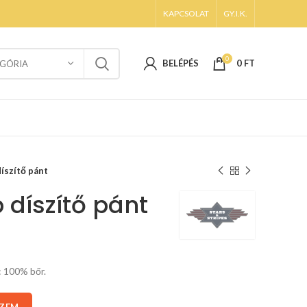
KAPCSOLAT
GY.I.K.
0
BELÉPÉS
0
FT
GÓRIA
íszítő pánt
 díszítő pánt
: 100% bőr.