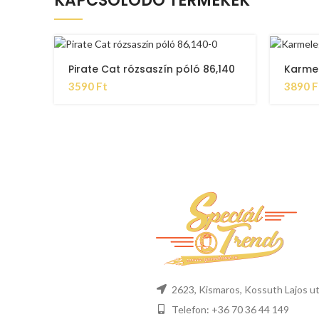
KAPCSOLÓDÓ TERMÉKEK
Pirate Cat rózsaszín póló 86,140
Karmel
3590
Ft
3890
F
2623, Kismaros, Kossuth Lajos ut
Telefon: +36 70 36 44 149