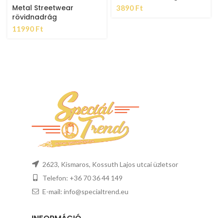
Metal Streetwear
3890
Ft
rövidnadrág
11990
Ft
2623, Kismaros, Kossuth Lajos utcai üzletsor
Telefon: +36 70 36 44 149
E-mail: info@specialtrend.eu