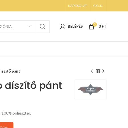
KAPCSOLAT
GY.I.K.
0
BELÉPÉS
0
FT
GÓRIA
íszítő pánt
 díszítő pánt
: 100% poliészter.