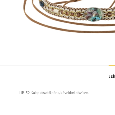
LE
HB-52 Kalap díszítő pánt, kövekkel díszítve.