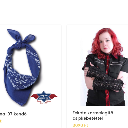
Fekete karmelegítő
na-07 kendő
csipkebetéttel
t
3090
Ft