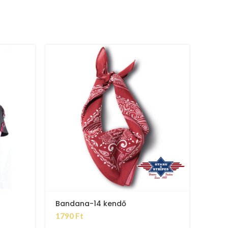
Bandana-14 kendő
1790
Ft