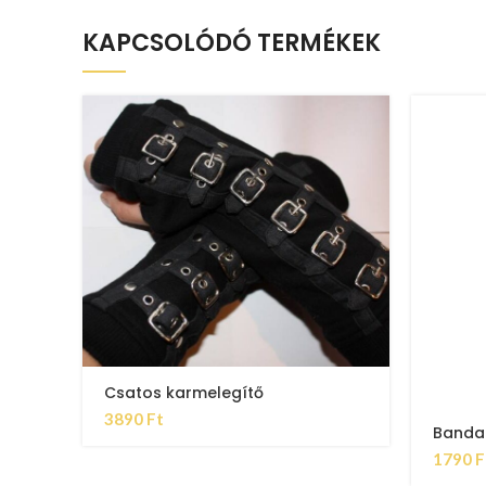
KAPCSOLÓDÓ TERMÉKEK
Csatos karmelegítő
3890
Ft
Banda
1790
F