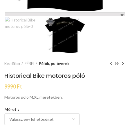
Kezdőlap
FÉRFI
Pólók, pulóverek
Historical Bike motoros póló
9990
Ft
Motoros póló M,XL méretekben.
Méret