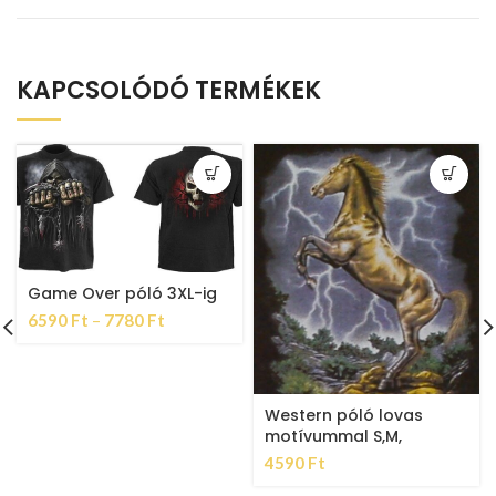
KAPCSOLÓDÓ TERMÉKEK
Game Over póló 3XL-ig
6590
Ft
–
7780
Ft
Western póló lovas
motívummal S,M,
4590
Ft