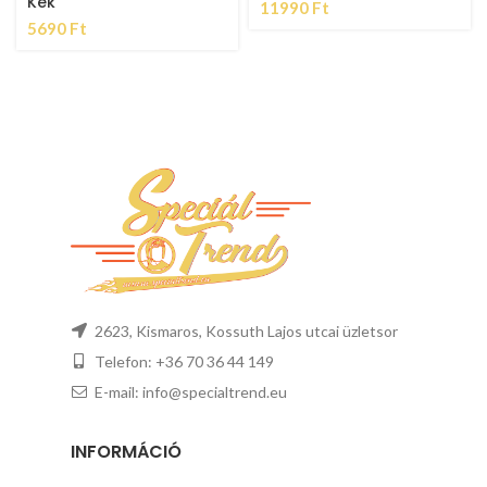
Kék
11990
Ft
5690
Ft
2623, Kismaros, Kossuth Lajos utcai üzletsor
Telefon: +36 70 36 44 149
E-mail: info@specialtrend.eu
INFORMÁCIÓ