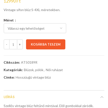
12990
Ft
Vintage sifon blúz S-4XL méretekben.
Méret
KOSÁRBA TESZEM
Cikkszám:
AT50189R
Kategóriák:
Blúzok, pólók
,
Női ruházat
Címke:
Hosszúujjú vintage blúz
LEÍRÁS
Szellős vintage blúz feltűnő mintával. Elől gombokkal záródik.