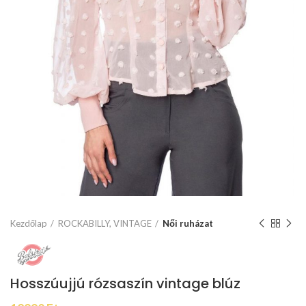
Kezdőlap
ROCKABILLY, VINTAGE
Női ruházat
Hosszúujjú rózsaszín vintage blúz