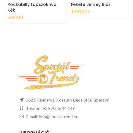
Rockabilly Lapszoknya
Fekete Jersey Blúz
Kék
17990
Ft
5690
Ft
2623, Kismaros, Kossuth Lajos utcai üzletsor
Telefon: +36 70 36 44 149
E-mail: info@specialtrend.eu
INFORMÁCIÓ