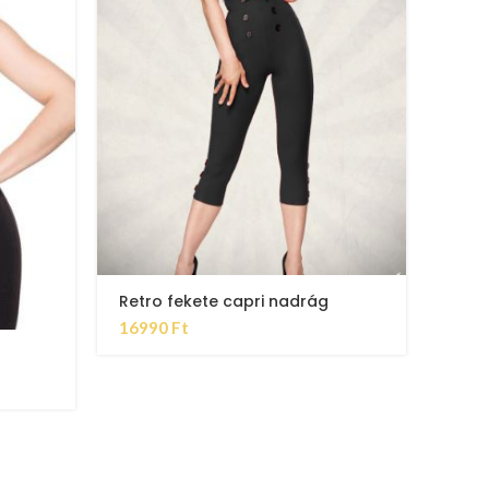
Női f
279
Retro fekete capri nadrág
16990
Ft