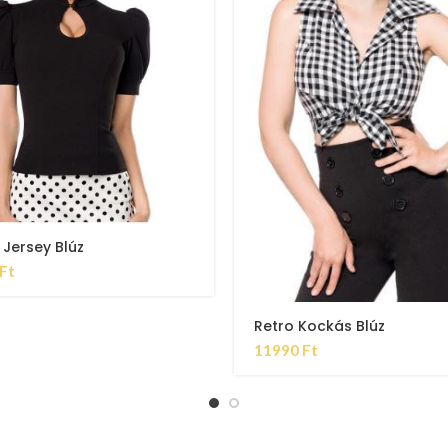
 Jersey Blúz
Ft
Retro Kockás Blúz
11990
Ft