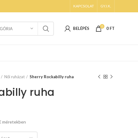
KAPCSOLAT
GY.I.K.
0
BELÉPÉS
0
FT
GÓRIA
Női ruházat
Sherry Rockabilly ruha
abilly ruha
UK méretekben