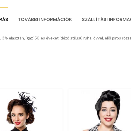
ÍRÁS
TOVÁBBI INFORMÁCIÓK
SZÁLLÍTÁSI INFORMÁ
 3% elasztán, igazi 50-es éveket idéző stílusú ruha, övvel, elöl piros ró