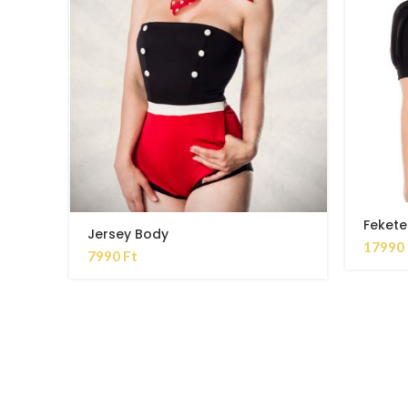
Fekete
Jersey Body
17990
7990
Ft