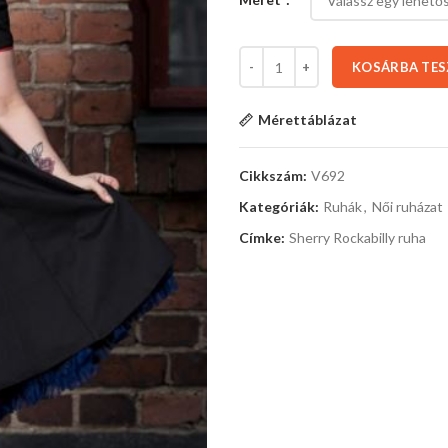
KOSÁRBA TE
Mérettáblázat
Cikkszám:
V692
Kategóriák:
Ruhák
,
Női ruházat
Címke:
Sherry Rockabilly ruha