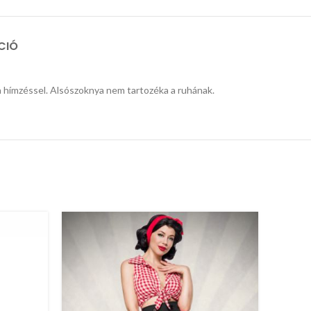
CIÓ
zsa hímzéssel. Alsószoknya nem tartozéka a ruhának.