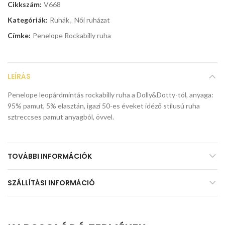
Cikkszám:
V668
Kategóriák:
Ruhák
,
Női ruházat
Címke:
Penelope Rockabilly ruha
LEÍRÁS
Penelope leopárdmintás rockabilly ruha a Dolly&Dotty-tól, anyaga:
95% pamut, 5% elasztán, igazi 50-es éveket idéző stílusú ruha
sztreccses pamut anyagból, övvel.
TOVÁBBI INFORMÁCIÓK
SZÁLLÍTÁSI INFORMÁCIÓ