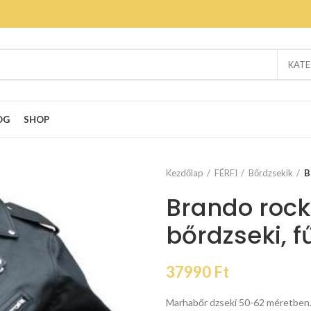
KATE
OG
SHOP
Kezdőlap
FÉRFI
Bőrdzsekik
B
Brando rock
bőrdzseki, f
37990
Ft
Marhabőr dzseki 50-62 méretben