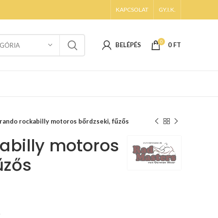
KAPCSOLAT
GY.I.K.
0
BELÉPÉS
0
FT
GÓRIA
rando rockabilly motoros bőrdzseki, fűzős
abilly motoros
űzős
.