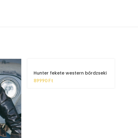
Hunter fekete western bőrdzseki
89990
Ft