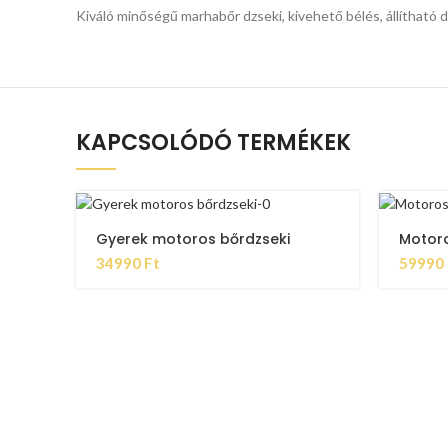
Kiváló minőségű marhabőr dzseki, kivehető bélés, állítható d
KAPCSOLÓDÓ TERMÉKEK
Gyerek motoros bőrdzseki
Motoro
34990
Ft
59990