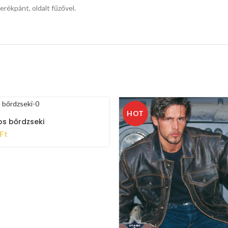
erékpánt, oldalt fűzővel.
HOT
s bőrdzseki
Ft