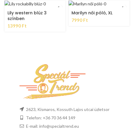
Lily western blúz 3
Marilyn női póló, XL
színben
7990
Ft
13990
Ft
2623, Kismaros, Kossuth Lajos utcai üzletsor
Telefon: +36 70 36 44 149
E-mail: info@specialtrend.eu