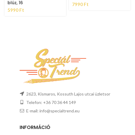
blúz, 16
7990
Ft
5990
Ft
2623, Kismaros, Kossuth Lajos utcai üzletsor
Telefon: +36 70 36 44 149
E-mail: info@specialtrend.eu
INFORMÁCIÓ