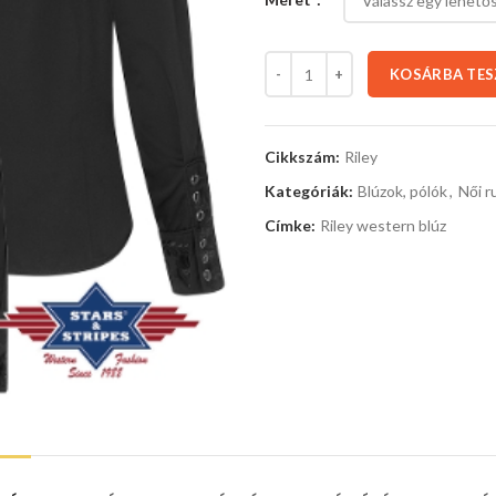
KOSÁRBA TE
Cikkszám:
Riley
Kategóriák:
Blúzok, pólók
,
Női r
Címke:
Riley western blúz