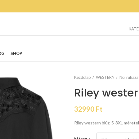
KATE
OG
SHOP
Kezdőlap
WESTERN
Női ruháza
Riley wester
32990
Ft
Riley western blúz, S-3XL mérete
Méret