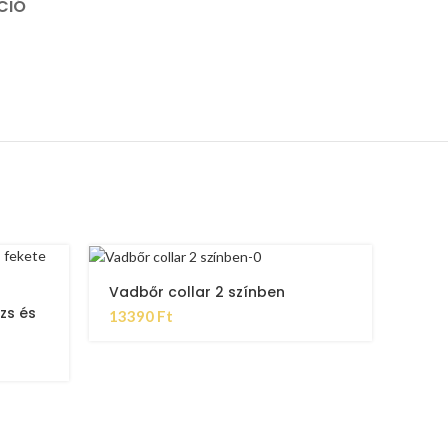
CIÓ
Vadbőr collar 2 színben
zs és
13390
Ft