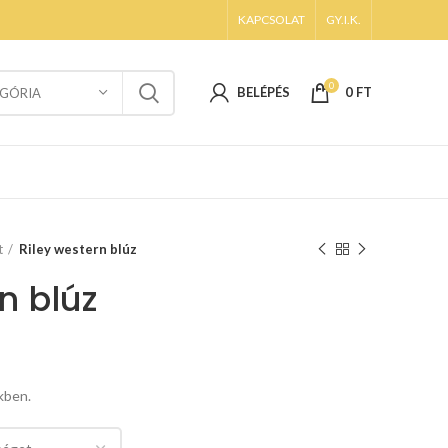
KAPCSOLAT
GY.I.K.
0
BELÉPÉS
0
FT
GÓRIA
t
Riley western blúz
n blúz
kben.