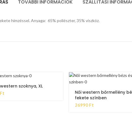
ÍRÁS
TOVÁBBI INFORMÁCIÓK
SZÁLLÍTÁSI INFORMÁ
 fekete hímzéssel. Anyaga: 65% poliészter, 35% viszkóz.
western szoknya, XL
Női western bőrmellény bé
Ft
fekete színben
26990
Ft