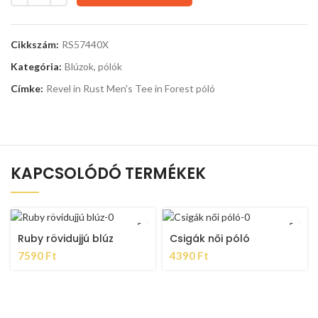
Cikkszám:
RS57440X
Kategória:
Blúzok, pólók
Címke:
Revel in Rust Men's Tee in Forest póló
KAPCSOLÓDÓ TERMÉKEK
Ruby rövidujjú blúz
Csigák női póló
7590
Ft
4390
Ft