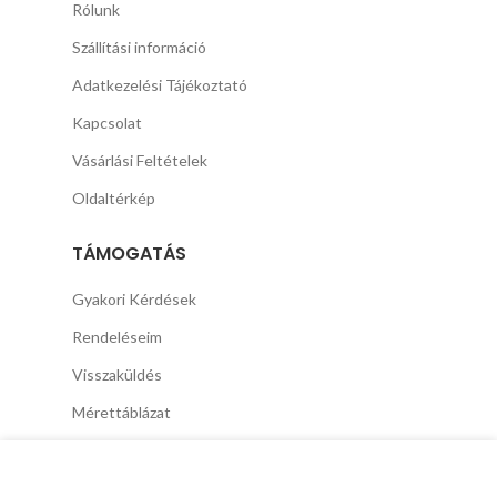
Rólunk
Szállítási információ
Adatkezelési Tájékoztató
Kapcsolat
Vásárlási Feltételek
Oldaltérkép
TÁMOGATÁS
Gyakori Kérdések
Rendeléseim
Visszaküldés
Mérettáblázat
A Jobb felhasználói élmény érdekében cookie-kat
használunk.