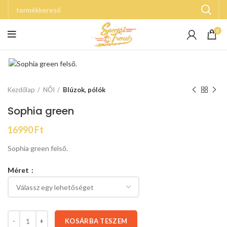
0
Kezdőlap
NŐI
Blúzok, pólók
Sophia green
16990
Ft
Sophia green felső.
Méret
KOSÁRBA TESZEM