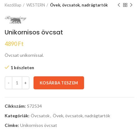
Kezdőlap
WESTERN
Övek, övcsatok, nadrágtartók
Unikornisos övcsat
4890
Ft
Övcsat unikornissal.
1 készleten
KOSÁRBA TESZEM
Cikkszám:
S72534
Kategóriák:
Övcsatok
,
Övek, övcsatok, nadrágtartók
Címke:
Unikornisos övcsat