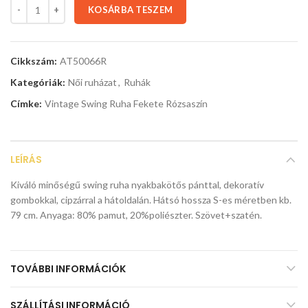
KOSÁRBA TESZEM
Cikkszám:
AT50066R
Kategóriák:
Női ruházat
,
Ruhák
Címke:
Vintage Swing Ruha Fekete Rózsaszín
LEÍRÁS
Kiváló minőségű swing ruha nyakbakötős pánttal, dekoratív
gombokkal, cipzárral a hátoldalán. Hátsó hossza S-es méretben kb.
79 cm. Anyaga: 80% pamut, 20%poliészter. Szövet+szatén.
TOVÁBBI INFORMÁCIÓK
SZÁLLÍTÁSI INFORMÁCIÓ