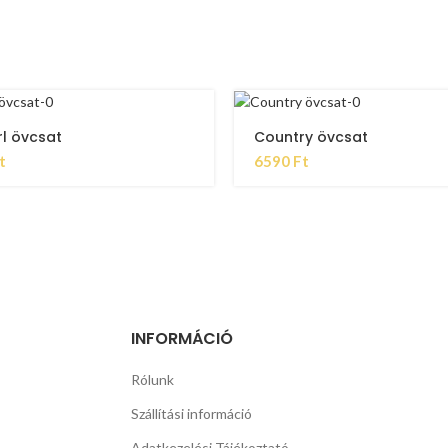
l övcsat
Country övcsat
t
6590
Ft
INFORMÁCIÓ
Rólunk
Szállítási információ
Adatkezelési Tájékoztató