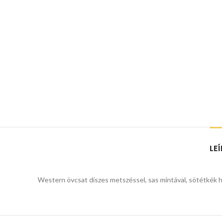
LE
Western övcsat díszes metszéssel, sas mintával, sötétkék h