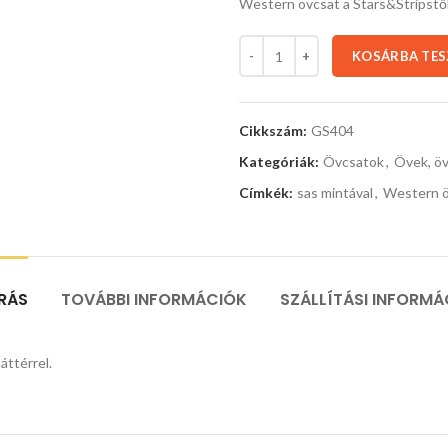
Western övcsat a Stars&Stripstő
KOSÁRBA TE
Cikkszám:
GS404
Kategóriák:
Övcsatok
,
Övek, öv
Címkék:
sas mintával
,
Western ö
ÍRÁS
TOVÁBBI INFORMÁCIÓK
SZÁLLÍTÁSI INFORMÁ
áttérrel.