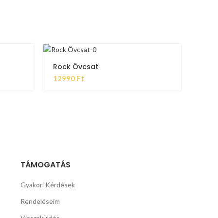
Rock Övcsat
12990
Ft
TÁMOGATÁS
Gyakori Kérdések
Rendeléseim
Visszaküldés