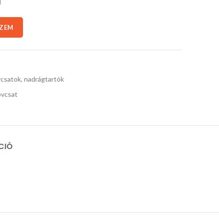
l
SZEM
csatok, nadrágtartók
vcsat
CIÓ