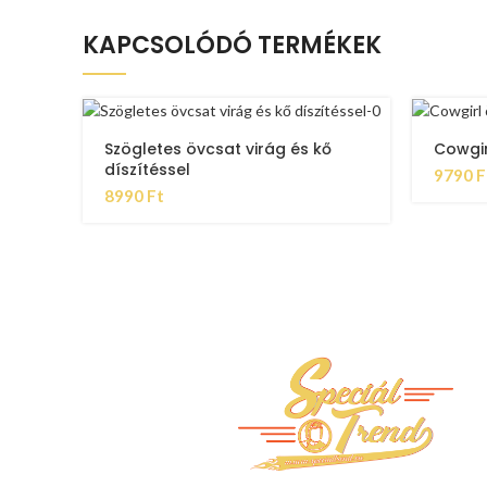
KAPCSOLÓDÓ TERMÉKEK
Szögletes övcsat virág és kő
Cowgir
díszítéssel
9790
F
8990
Ft