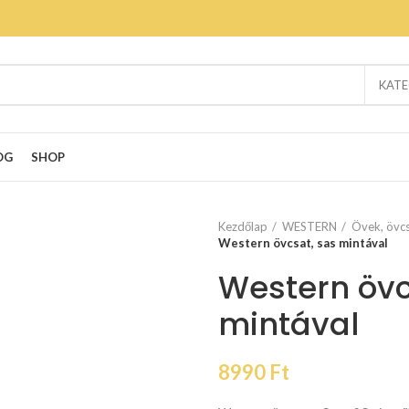
KATE
OG
SHOP
Kezdőlap
WESTERN
Övek, övcs
Western övcsat, sas mintával
Western övc
mintával
8990
Ft