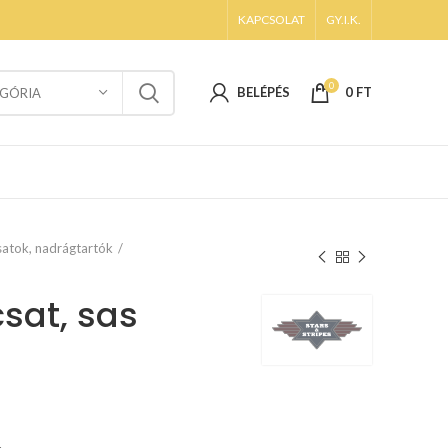
KAPCSOLAT
GY.I.K.
0
BELÉPÉS
0
FT
GÓRIA
atok, nadrágtartók
sat, sas