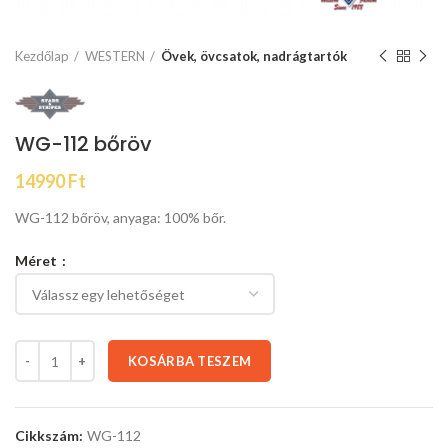
Kezdőlap
WESTERN
Övek, övcsatok, nadrágtartók
WG-112 bőröv
14990
Ft
WG-112 bőröv, anyaga: 100% bőr.
Méret
KOSÁRBA TESZEM
Cikkszám:
WG-112