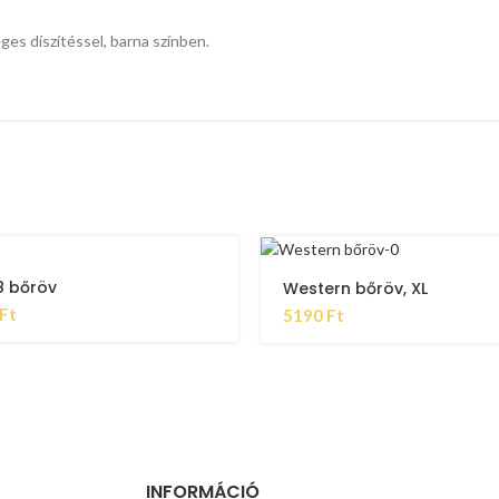
es díszítéssel, barna színben.
8 bőröv
Western bőröv, XL
Ft
5190
Ft
INFORMÁCIÓ