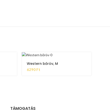
Western bőröv, M
6290
Ft
TÁMOGATÁS