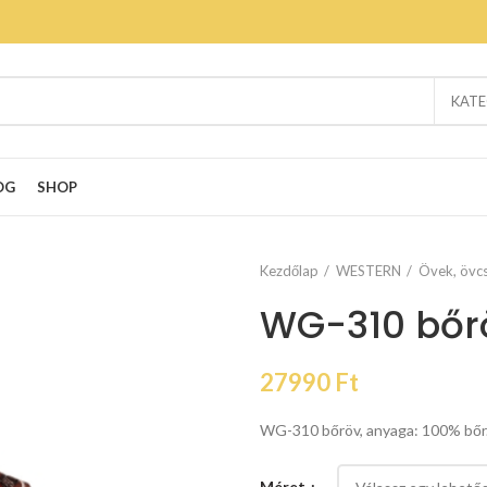
KATE
OG
SHOP
Kezdőlap
WESTERN
Övek, övcs
WG-310 bőr
27990
Ft
WG-310 bőröv, anyaga: 100% bőr
Méret