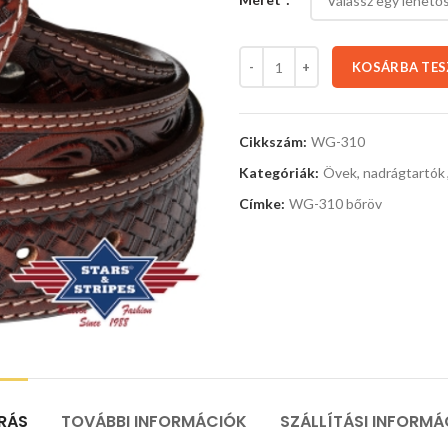
KOSÁRBA TE
Cikkszám:
WG-310
Kategóriák:
Övek, nadrágtartók
Címke:
WG-310 bőröv
ÍRÁS
TOVÁBBI INFORMÁCIÓK
SZÁLLÍTÁSI INFORMÁ