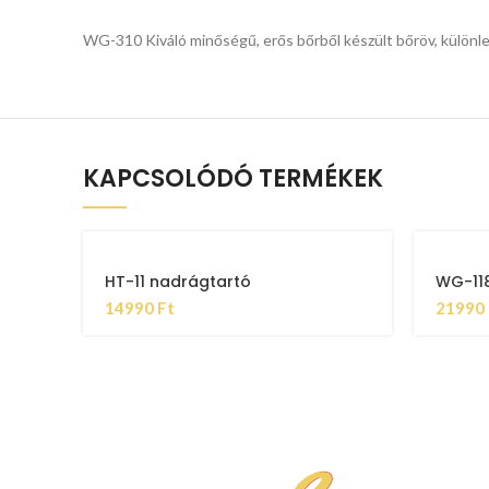
WG-310 Kiváló minőségű, erős bőrből készült bőröv, különleg
KAPCSOLÓDÓ TERMÉKEK
HT-11 nadrágtartó
WG-11
14990
Ft
21990