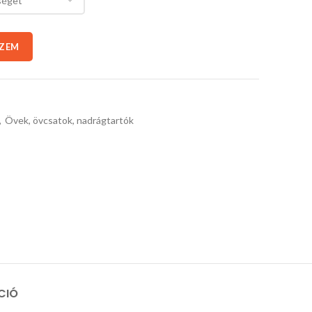
SZEM
,
Övek, övcsatok, nadrágtartók
CIÓ