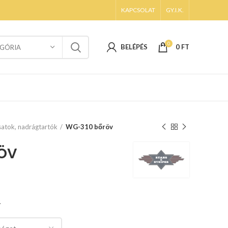
KAPCSOLAT
GY.I.K.
0
BELÉPÉS
0
FT
GÓRIA
atok, nadrágtartók
WG-310 bőröv
öv
.