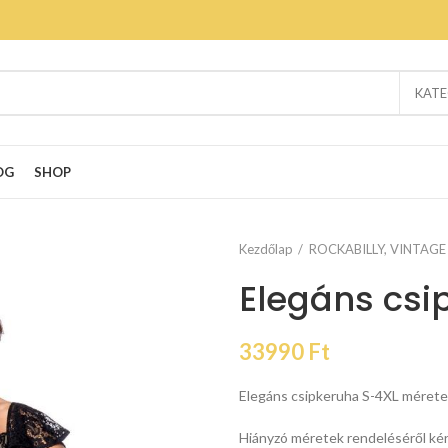
KATE
OG
SHOP
Kezdőlap
ROCKABILLY, VINTAGE
Elegáns csi
33990
Ft
Elegáns csipkeruha S-4XL méret
Hiányzó méretek rendeléséről kér