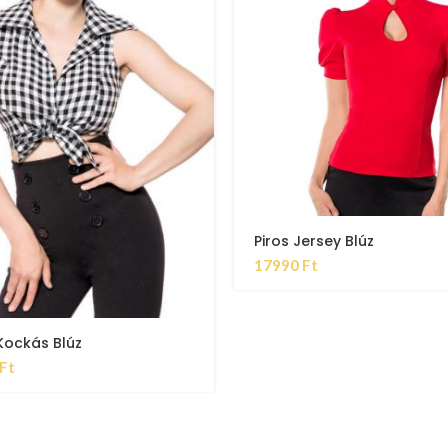
Piros Jersey Blúz
17990
Ft
Kockás Blúz
Ft