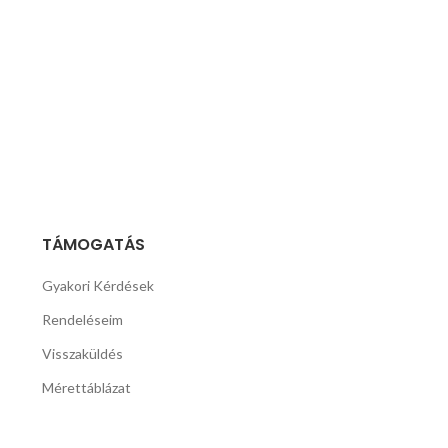
Retr
169
TÁMOGATÁS
Gyakori Kérdések
Rendeléseim
Visszaküldés
Mérettáblázat