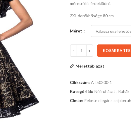
méretről is érdeklődni.
2XL derékbősége 80 cm.
Méret
KOSÁRBA TE
Mérettáblázat
Cikkszám:
AT50200-1
Kategóriák:
Női ruházat
,
Ruhák
Címke:
Fekete elegáns csipkeru