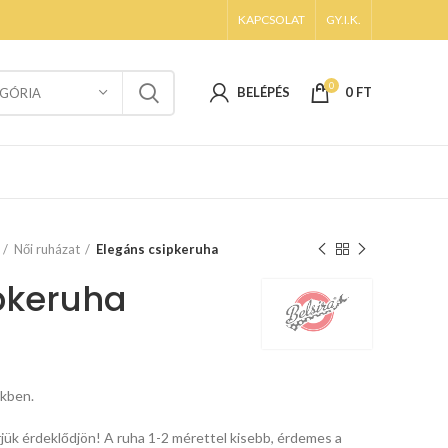
KAPCSOLAT
GY.I.K.
0
BELÉPÉS
0
FT
GÓRIA
Női ruházat
Elegáns csipkeruha
pkeruha
ekben.
jük érdeklődjön! A ruha 1-2 mérettel kisebb, érdemes a