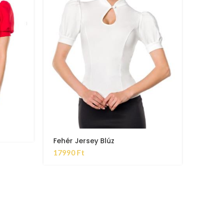
Fehér Jersey Blúz
17990
Ft