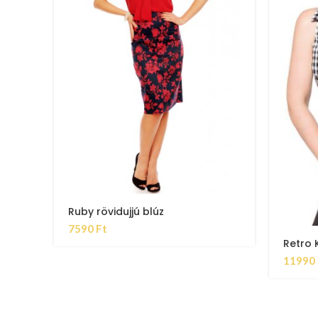
Ruby rövidujjú blúz
7590
Ft
Retro 
11990