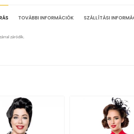
ÍRÁS
TOVÁBBI INFORMÁCIÓK
SZÁLLÍTÁSI INFORMÁ
árral záródik.