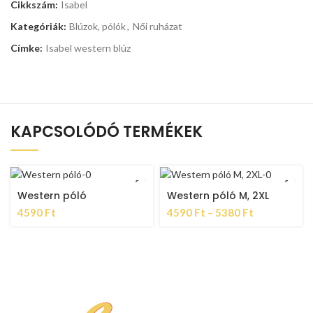
Cikkszám:
Isabel
Kategóriák:
Blúzok, pólók
,
Női ruházat
Címke:
Isabel western blúz
KAPCSOLÓDÓ TERMÉKEK
Western póló
Western póló M, 2XL
4590
Ft
4590
Ft
–
5380
Ft