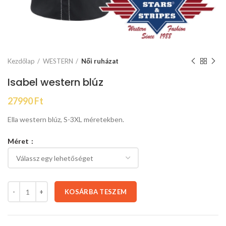
Kezdőlap
WESTERN
Női ruházat
Isabel western blúz
27990
Ft
Ella western blúz, S-3XL méretekben.
Méret
KOSÁRBA TESZEM