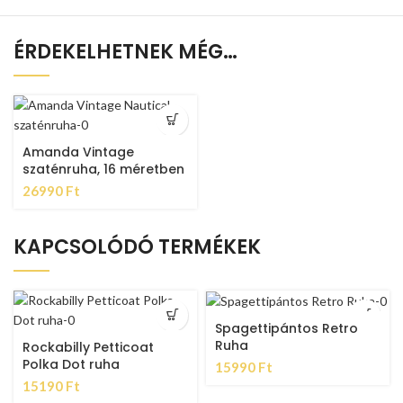
ÉRDEKELHETNEK MÉG…
Amanda Vintage
szaténruha, 16 méretben
26990
Ft
KAPCSOLÓDÓ TERMÉKEK
Spagettipántos Retro
Ruha
Rockabilly Petticoat
Polka Dot ruha
15990
Ft
15190
Ft