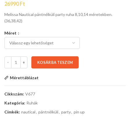
26990
Ft
Melissa Nautical pántnélküli party ruha 8,10,14 méretekben.
(36,38,42)
Méret
KOSÁRBA TESZEM
Mérettáblázat
Cikkszám:
V677
Kategória:
Ruhák
Címkék:
nautical
,
pántnélküli
,
party
,
pin up