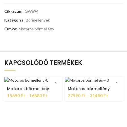
Cikkszám:
GW694
Kategória:
Bőrmellények
Címke:
Motoros bőrmellény
KAPCSOLÓDÓ TERMÉKEK
Motoros bőrmellény
Motoros bőrmellény
15690
Ft
–
16880
Ft
27590
Ft
–
31480
Ft