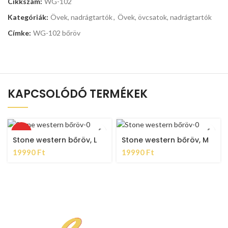
Cikkszám:
WG-102
Kategóriák:
Övek, nadrágtartók
,
Övek, övcsatok, nadrágtartók
Címke:
WG-102 bőröv
KAPCSOLÓDÓ TERMÉKEK
HOT
Stone western bőröv, L
Stone western bőröv, M
19990
Ft
19990
Ft