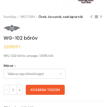
Kezdőlap
WESTERN
Övek, övcsatok, nadrágtartók
WG-102 bőröv
16990
Ft
WG-102 bőröv, anyaga: 100% bőr.
Méret
KOSÁRBA TESZEM